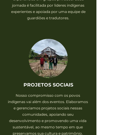
jornada é facilitada por lideres indígenas
experientes e apoiada por uma equipe de
guardiões e tradutores.
PROJETOS SOCIAIS
Nosso compromisso com os povos
indígenas vai além dos eventos. Elaboramos
e gerenciamos projetos sociais nessas
comunidades, apoiando seu
desenvolvimento e promovendo uma vida
sustentável, ao mesmo tempo em que
preservamos sua cultura e patrimônio.