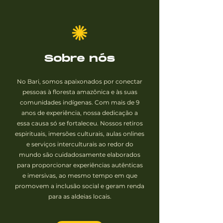
Sobre nós
No Bari, somos apaixonados por conectar
pessoas à floresta amazônica e às suas
comunidades indígenas. Com mais de 9
anos de experiência, nossa dedicação a
essa causa só se fortaleceu. Nossos retiros
espirituais, imersões culturais, aulas onlines
e serviços interculturais ao redor do
mundo são cuidadosamente elaborados
para proporcionar experiências autênticas
e imersivas, ao mesmo tempo em que
promovem a inclusão social e geram renda
para as aldeias locais.